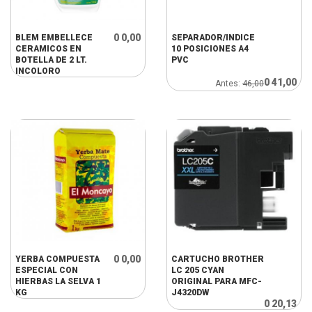
0 0,00
BLEM EMBELLECE
SEPARADOR/INDICE
CERAMICOS EN
10 POSICIONES A4
BOTELLA DE 2 LT.
PVC
INCOLORO
0 41,00
Antes:
46,00
0 0,00
YERBA COMPUESTA
CARTUCHO BROTHER
ESPECIAL CON
LC 205 CYAN
HIERBAS LA SELVA 1
ORIGINAL PARA MFC-
KG
J4320DW
0 20,13