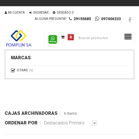
MI CUENTA
INGRESAR
DESEADO
0
29155685
097406333
ALGUNA PREGUNTA?
0
MARCAS
OTRAS
(6)
CAJAS ARCHIVADORAS
6 Items
ORDENAR POR
Destacados Primero