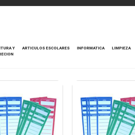
ITURA Y
ARTICULOS ESCOLARES
INFORMATICA
LIMPIEZA
RECION
PARA ARCHIVADOR
ORDENAR POR
2 Items