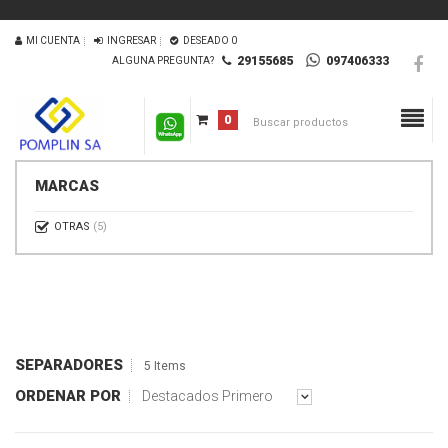
MI CUENTA
INGRESAR
DESEADO
0
29155685
097406333
ALGUNA PREGUNTA?
0
MARCAS
OTRAS
(5)
SEPARADORES
5 Items
ORDENAR POR
Destacados Primero