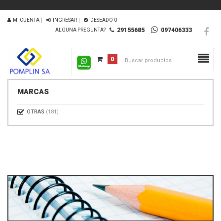
MI CUENTA
INGRESAR
DESEADO
0
29155685
097406333
ALGUNA PREGUNTA?
0
MARCAS
OTRAS
(181)