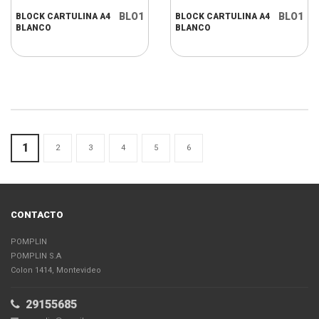
BLO1
BLO1
BLOCK CARTULINA A4
BLOCK CARTULINA A4
BLANCO
BLANCO
1
2
3
4
5
6
CONTACTO
POMPLIN
POMPLIN S.A
Colon 1414, Montevideo
29155685