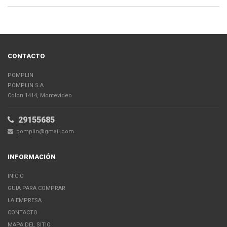
CONTACTO
POMPLIN
POMPLIN S.A
Colon 1414, Montevideo
29155685
pomplin@gmail.com
INFORMACIÓN
INICIO
GUIA PARA COMPRAR
LA EMPRESA
CONTACTO
MAPA DEL SITIO