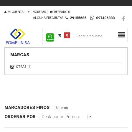
MI CUENTA
INGRESAR
DESEADO
0
29155685
097406333
ALGUNA PREGUNTA?
0
MARCAS
OTRAS
(6)
MARCADORES FINOS
6 Items
ORDENAR POR
Destacados Primero