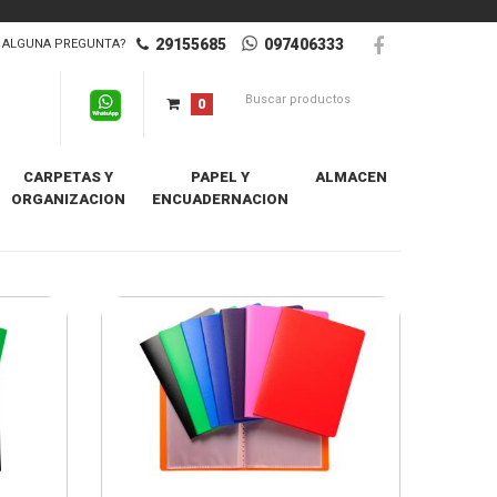
29155685
097406333
ALGUNA PREGUNTA?
0
CARPETAS Y
PAPEL Y
ALMACEN
ORGANIZACION
ENCUADERNACION
mero
+ INFO