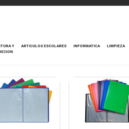
ITURA Y
ARTICULOS ESCOLARES
INFORMATICA
LIMPIEZA
RECION
NDAS
ORDENAR POR
Destacados Pri
6 Items
+ INFO
+ INFO