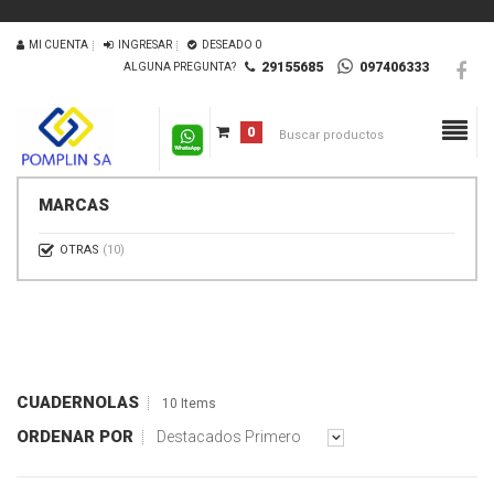
MI CUENTA
INGRESAR
DESEADO
0
29155685
097406333
ALGUNA PREGUNTA?
0
MARCAS
OTRAS
(10)
CUADERNOLAS
10 Items
ORDENAR POR
Destacados Primero