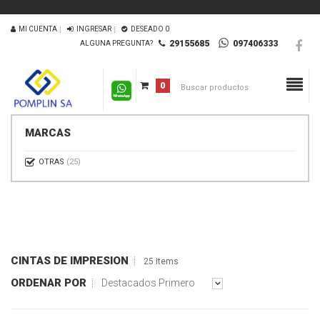
MI CUENTA
INGRESAR
DESEADO
0
29155685
097406333
ALGUNA PREGUNTA?
0
MARCAS
OTRAS
(25)
CINTAS DE IMPRESION
25 Items
ORDENAR POR
Destacados Primero