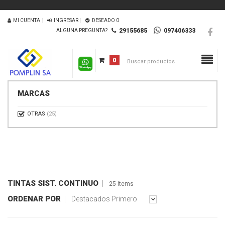
MI CUENTA
INGRESAR
DESEADO
0
29155685
097406333
ALGUNA PREGUNTA?
0
MARCAS
OTRAS
(25)
TINTAS SIST. CONTINUO
25 Items
ORDENAR POR
Destacados Primero