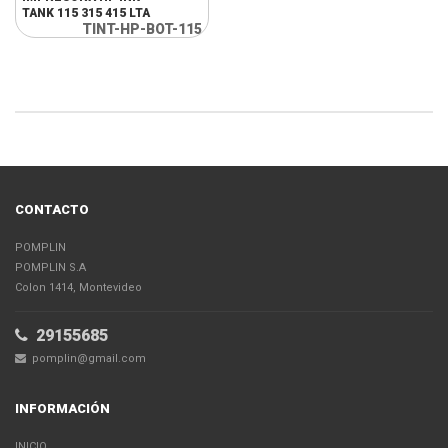
TANK 115 315 415 LTA
TINT-HP-BOT-115
CONTACTO
POMPLIN
POMPLIN S.A
Colon 1414, Montevideo
29155685
pomplin@gmail.com
INFORMACIÓN
INICIO