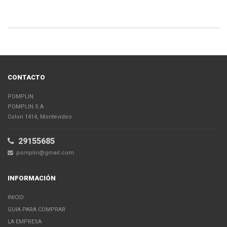
CONTACTO
POMPLIN
POMPLIN S.A
Colon 1414, Montevideo
29155685
pomplin@gmail.com
INFORMACIÓN
INICIO
GUIA PARA COMPRAR
LA EMPRESA