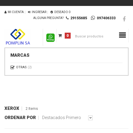
MI CUENTA
INGRESAR
DESEADO
0
29155685
097406333
ALGUNA PREGUNTA?
0
MARCAS
OTRAS
(2)
XEROX
2 Items
ORDENAR POR
Destacados Primero