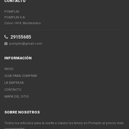
CONTACTO
POMPLIN
POMPLIN S.A
Colon 1414, Montevideo
29155685
pomplin@gmail.com
INFORMACIÓN
INICIO
GUIA PARA COMPRAR
LA EMPRESA
CONTACTO
MAPA DEL SITIO
SOBRE NOSOTROS
Todos los articulos para la vuelta a clases los tenes en Pomplin al precio más
conveniente!