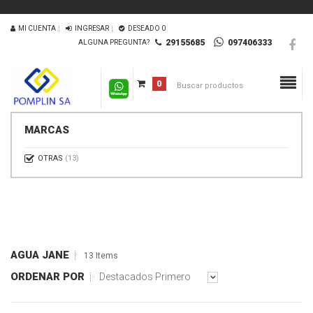
MI CUENTA
INGRESAR
DESEADO
0
29155685
097406333
ALGUNA PREGUNTA?
0
MARCAS
OTRAS
(13)
AGUA JANE
13 Items
ORDENAR POR
Destacados Primero