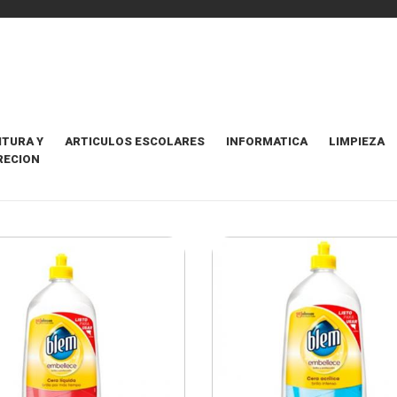
ITURA Y
ARTICULOS ESCOLARES
INFORMATICA
LIMPIEZA
RECION
ORES DE PISO
ORDENAR POR
Dest
29 Items