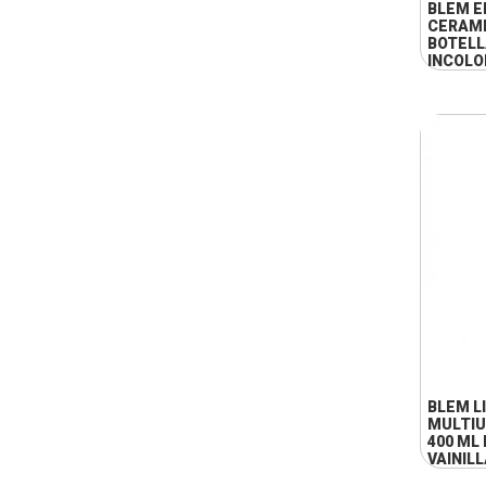
BLEM E
CERAMI
BOTELLA
INCOLO
BLEM L
MULTIU
400 ML
VAINIL